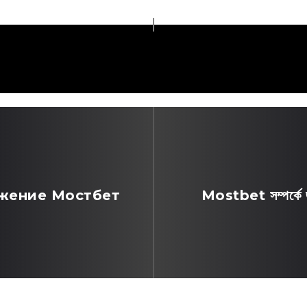
жение Мостбет
Mostbet সম্পর্কে জা