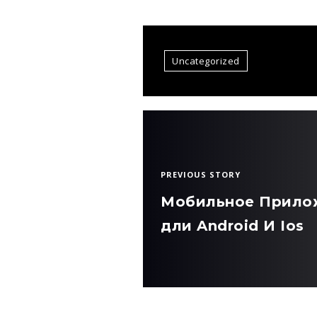
Uncategorized
PREVIOUS STORY
Мобильное Прило
дли Android И Ios