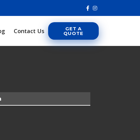
GET A
og
Contact Us
QUOTE
a