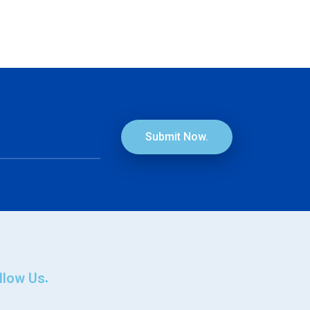
Submit Now.
llow Us