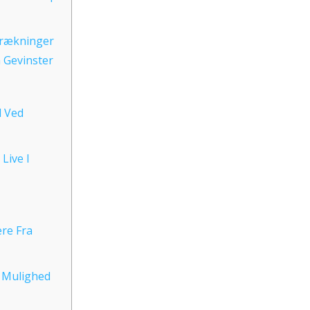
trækninger
 Gevinster
d Ved
Live I
re Fra
 Mulighed