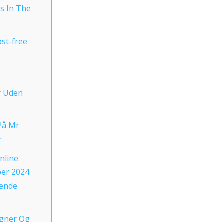
Is In The
ost-free
r Uden
På Mr
r
nline
er 2024
rende
agner Og