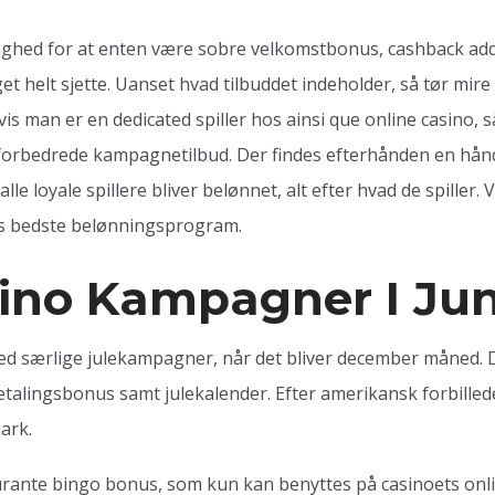
ighed for at enten være sobre velkomstbonus, cashback add
et helt sjette. Uanset hvad tilbuddet indeholder, så tør mir
vis man er en dedicated spiller hos ainsi que online casino,
og forbedrede kampagnetilbud. Der findes efterhånden en hån
alle loyale spillere bliver belønnet, alt efter hvad de spille
ts bedste belønningsprogram.
ino Kampagner I Jun
d særlige julekampagner, når det bliver december måned. D
etalingsbonus samt julekalender. Efter amerikansk forbilled
ark.
rante bingo bonus, som kun kan benyttes på casinoets onlin