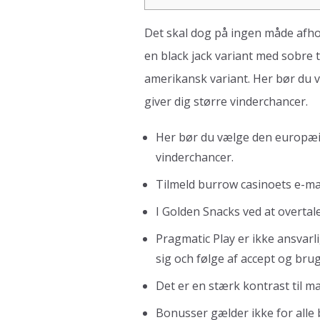
Det skal dog på ingen måde afhol
en black jack variant med sobre 
amerikansk variant. Her bør du v
giver dig større vinderchancer.
Her bør du vælge den europæisk
vinderchancer.
Tilmeld burrow casinoets e-ma
I Golden Snacks ved at overtale
Pragmatic Play er ikke ansvar
sig och følge af accept og bru
Det er en stærk kontrast til 
Bonusser gælder ikke for alle 