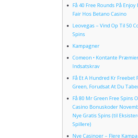
Få 40 Free Rounds På Enjoy 
Fair Hos Betano Casino
Leovegas – Vind Op Til 50 C
Spins
Kampagner
Comeon • Kontante Præmie
Indsatskrav
Få Et A Hundred Kr Freebet 
Green, Forudsat At Du Tabe
Få 80 Mr Green Free Spins O
Casino Bonuskoder Novemb
Nye Gratis Spins (til Eksiste
Spillere)
Nye Casinoer – Flere Kamp