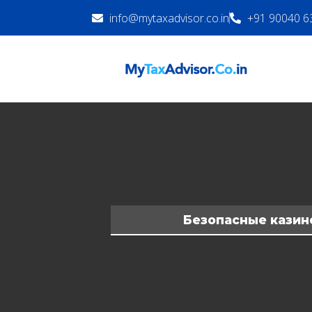
info@mytaxadvisor.co.in
+91 90040 6
Безопасные казин