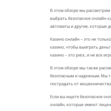
В этом обзоре мы рассмотрим 
выбрать безопасное онлайн-ка
автоматы и другие, которые д
Казино онлайн – это не тольк
казино, чтобы выиграть деньги
казино – это риск, и не все иг
В этом обзоре мы также расс
безопасным и надежным. Мы та
пострадать от мошенничества
Если вы ищете безопасное онл
онлайн, которые имеют лиценз