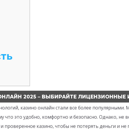
сть
ОНЛАЙН 2025 – ВЫБИРАЙТЕ ЛИЦЕНЗИОННЫЕ 
хнологий, казино онлайн стали все более популярными
у что это удобно, комфортно и безопасно. Однако, не в
 проверенное казино, чтобы не потерять деньги и не