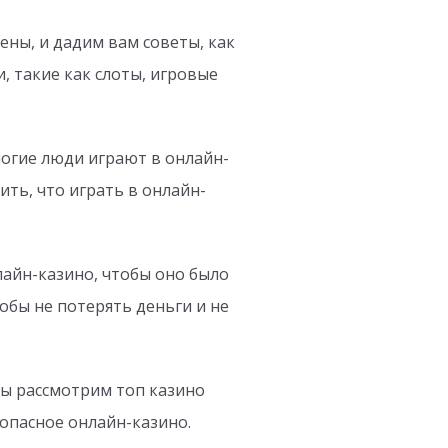
ны, и дадим вам советы, как
, такие как слоты, игровые
ногие люди играют в онлайн-
ить, что играть в онлайн-
лайн-казино, чтобы оно было
обы не потерять деньги и не
мы рассмотрим топ казино
опасное онлайн-казино.