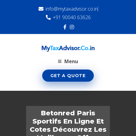
info@mytaxadvisor.co.in
+91 90040 63626
Menu
GET A QUOTE
Betonred Paris
Sportifs En Ligne Et
Cotes Découvrez Les