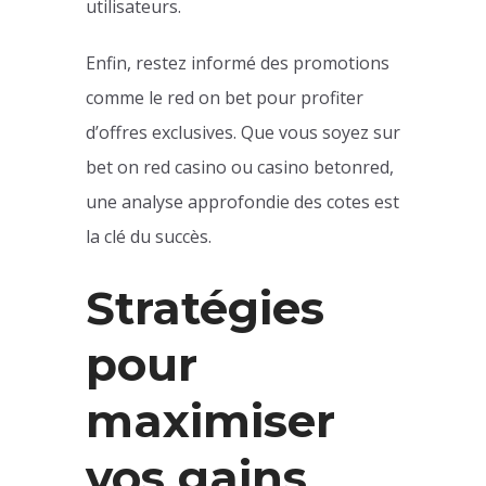
utilisateurs.
Enfin, restez informé des promotions
comme le red on bet pour profiter
d’offres exclusives. Que vous soyez sur
bet on red casino ou casino betonred,
une analyse approfondie des cotes est
la clé du succès.
Stratégies
pour
maximiser
vos gains