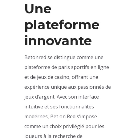
Une
plateforme
innovante
Betonred se distingue comme une
plateforme de paris sportifs en ligne
et de jeux de casino, offrant une
expérience unique aux passionnés de
jeux d’argent. Avec son interface
intuitive et ses fonctionnalités
modernes, Bet on Red s’impose
comme un choix privilégié pour les
joueurs à la recherche de