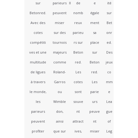
sur
parieurs
ll
de
e
ité
Betonred.
peuvent
nomb
égale
sur
Avec des
miser
reux
ment
Bet
cotes
sur des
parieu
sa
onr
compétiti
tournois
rs sur
place
ed.
ves et une
majeurs
Beton
sur
Des
multitude
comme
red.
Beton
jeux
de ligues
Roland-
Les
red.
co
à travers
Garros
cotes
Les
mm
le monde,
ou
sont
parie
e
les
Wimble
souve
urs
Lea
parieurs
don,
nt
peuve
gue
peuvent
ainsi
attract
nt
of
profiter
que sur
ives,
miser
Leg