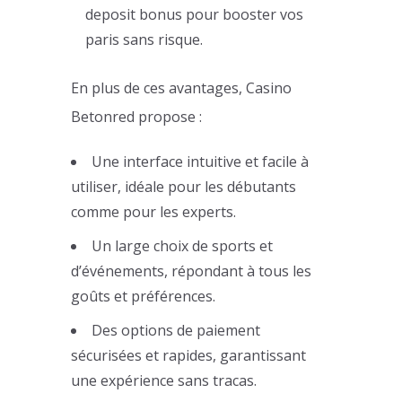
deposit bonus pour booster vos
paris sans risque.
En plus de ces avantages, Casino
Betonred propose :
Une interface intuitive et facile à
utiliser, idéale pour les débutants
comme pour les experts.
Un large choix de sports et
d’événements, répondant à tous les
goûts et préférences.
Des options de paiement
sécurisées et rapides, garantissant
une expérience sans tracas.