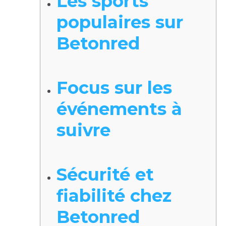
Les sports
populaires sur
Betonred
Focus sur les
événements à
suivre
Sécurité et
fiabilité chez
Betonred