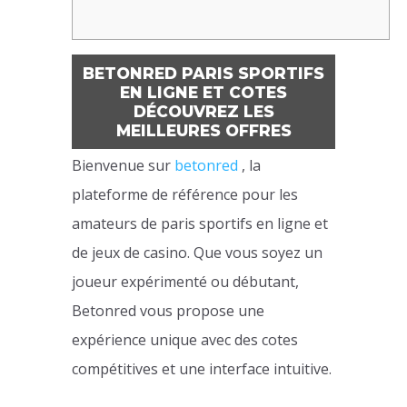
BETONRED PARIS SPORTIFS
EN LIGNE ET COTES
DÉCOUVREZ LES
MEILLEURES OFFRES
Bienvenue sur
betonred
, la
plateforme de référence pour les
amateurs de paris sportifs en ligne et
de jeux de casino. Que vous soyez un
joueur expérimenté ou débutant,
Betonred vous propose une
expérience unique avec des cotes
compétitives et une interface intuitive.