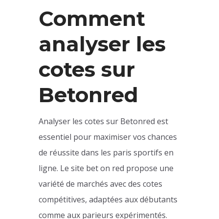
Comment
analyser les
cotes sur
Betonred
Analyser les cotes sur Betonred est
essentiel pour maximiser vos chances
de réussite dans les paris sportifs en
ligne. Le site bet on red propose une
variété de marchés avec des cotes
compétitives, adaptées aux débutants
comme aux parieurs expérimentés.