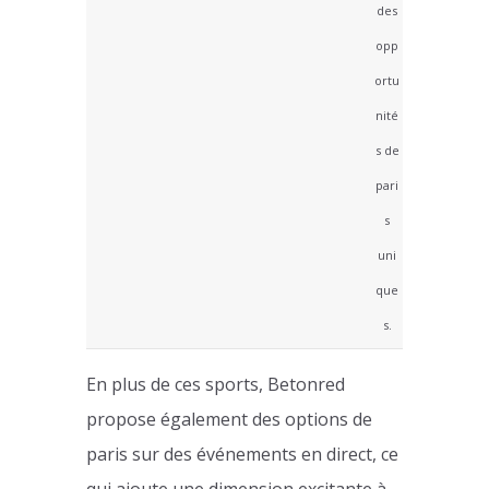
des
opp
ortu
nité
s de
pari
s
uni
que
s.
En plus de ces sports, Betonred
propose également des options de
paris sur des événements en direct, ce
qui ajoute une dimension excitante à