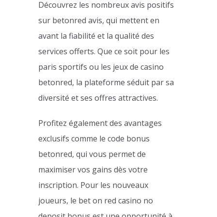
Découvrez les nombreux avis positifs
sur betonred avis, qui mettent en
avant la fiabilité et la qualité des
services offerts. Que ce soit pour les
paris sportifs ou les jeux de casino
betonred, la plateforme séduit par sa
diversité et ses offres attractives.
Profitez également des avantages
exclusifs comme le code bonus
betonred, qui vous permet de
maximiser vos gains dès votre
inscription. Pour les nouveaux
joueurs, le bet on red casino no
deposit bonus est une opportunité à