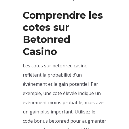
Comprendre les
cotes sur
Betonred
Casino
Les cotes sur betonred casino
reflètent la probabilité d’un
événement et le gain potentiel. Par
exemple, une cote élevée indique un
événement moins probable, mais avec
un gain plus important. Utilisez le
code bonus betonred pour augmenter