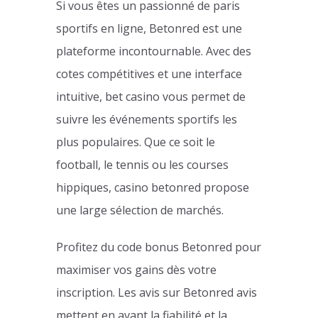
Si vous êtes un passionné de paris
sportifs en ligne, Betonred est une
plateforme incontournable. Avec des
cotes compétitives et une interface
intuitive, bet casino vous permet de
suivre les événements sportifs les
plus populaires. Que ce soit le
football, le tennis ou les courses
hippiques, casino betonred propose
une large sélection de marchés.
Profitez du code bonus Betonred pour
maximiser vos gains dès votre
inscription. Les avis sur Betonred avis
mettent en avant la fiabilité et la