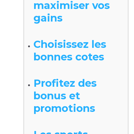
maximiser vos
gains
Choisissez les
bonnes cotes
Profitez des
bonus et
promotions