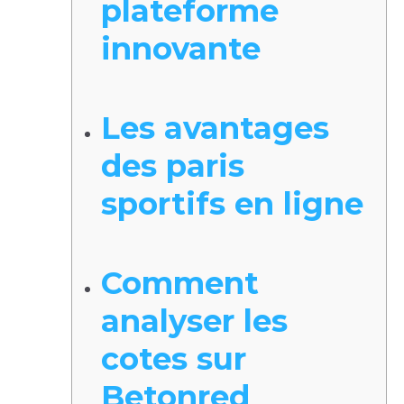
plateforme
innovante
Les avantages
des paris
sportifs en ligne
Comment
analyser les
cotes sur
Betonred