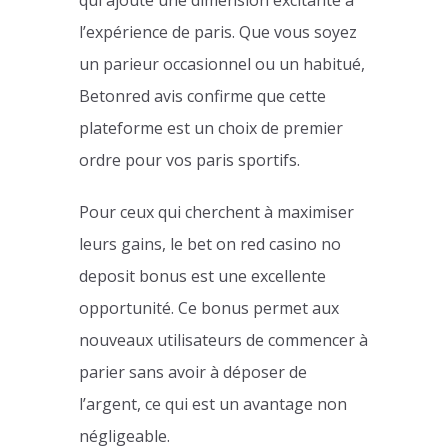
l’expérience de paris. Que vous soyez
un parieur occasionnel ou un habitué,
Betonred avis confirme que cette
plateforme est un choix de premier
ordre pour vos paris sportifs.
Pour ceux qui cherchent à maximiser
leurs gains, le bet on red casino no
deposit bonus est une excellente
opportunité. Ce bonus permet aux
nouveaux utilisateurs de commencer à
parier sans avoir à déposer de
l’argent, ce qui est un avantage non
négligeable.