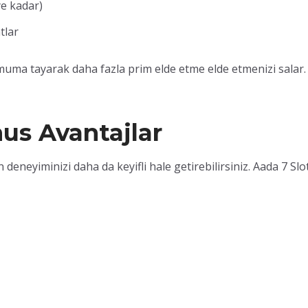
e kadar)
tlar
muma tayarak daha fazla prim elde etme elde etmenizi salar.
us Avantajlar
un deneyiminizi daha da keyifli hale getirebilirsiniz. Aada 7 Slot