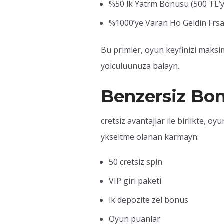
%50 lk Yatrm Bonusu (500 TL’y
%1000’ye Varan Ho Geldin Frsa
Bu primler, oyun keyfinizi maksi
yolculuunuza balayn.
Benzersiz Bon
cretsiz avantajlar ile birlikte, oy
ykseltme olanan karmayn:
50 cretsiz spin
VIP giri paketi
lk depozite zel bonus
Oyun puanlar