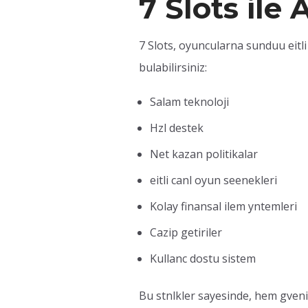
7 Slots ile
7 Slots, oyuncularna sunduu eitli
bulabilirsiniz:
Salam teknoloji
Hzl destek
Net kazan politikalar
eitli canl oyun seenekleri
Kolay finansal ilem yntemleri
Cazip getiriler
Kullanc dostu sistem
Bu stnlkler sayesinde, hem gvenil