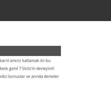
karn! ansnz katlamak iin bu
ete gein! 7 Slots’in deneyimli
zbedici bonuslar ve annda demeler