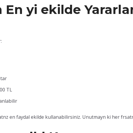
n En yi ekilde Yararl
:
tar
000 TL
anlabilir
tnz en faydal ekilde kullanabilirsiniz. Unutmayn ki her frsatn b