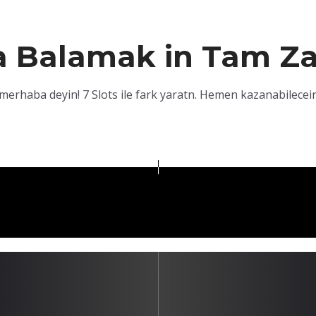
 Balamak in Tam Z
erhaba deyin! 7 Slots ile fark yaratn. Hemen kazanabileceini