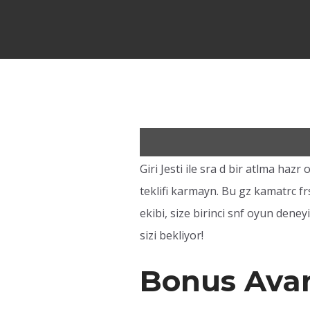
Giri Jesti ile sra d bir atlma ha
teklifi karmayn. Bu gz kamatrc fr
ekibi, size birinci snf oyun dene
sizi bekliyor!
Bonus Avan