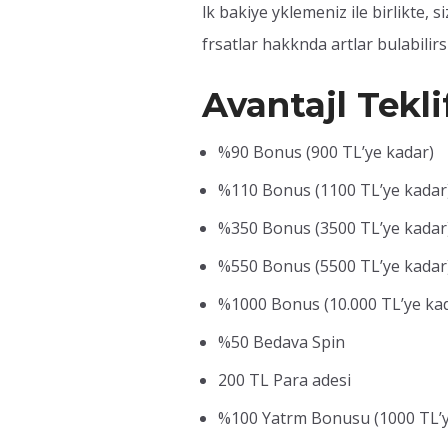
lk bakiye yklemeniz ile birlikte,
frsatlar hakknda artlar bulabili
Avantajl Teklif
%90 Bonus (900 TL’ye kadar)
%110 Bonus (1100 TL’ye kadar
%350 Bonus (3500 TL’ye kadar
%550 Bonus (5500 TL’ye kadar
%1000 Bonus (10.000 TL’ye ka
%50 Bedava Spin
200 TL Para adesi
%100 Yatrm Bonusu (1000 TL’y