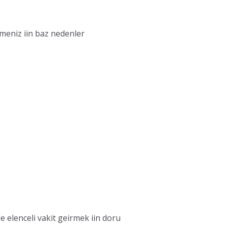
tmeniz iin baz nedenler
e elenceli vakit geirmek iin doru