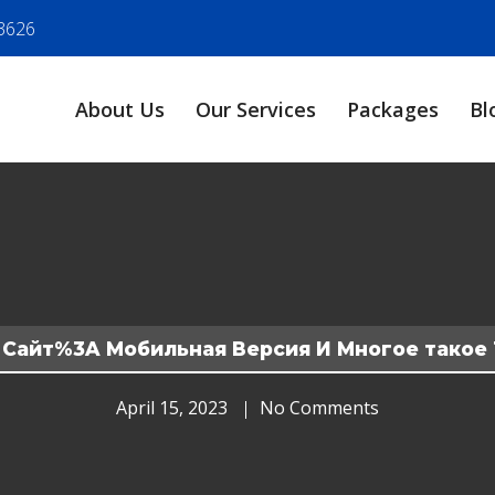
3626
About Us
Our Services
Packages
Bl
 Сайт%3A Мобильная Версия И Многое такое
April 15, 2023
No Comments