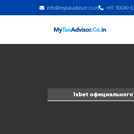
info@mytaxadvisor.co.in
+91 90040 6
1xbet официального