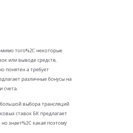
 Помимо того%2C некоторые
ок или выводе средств.
о понятен а требует
едлагает различные бонусы на
 счета.
н большой выбора трансляций
нсовых ставок БК предлагает
 но знает%2C какая поэтому