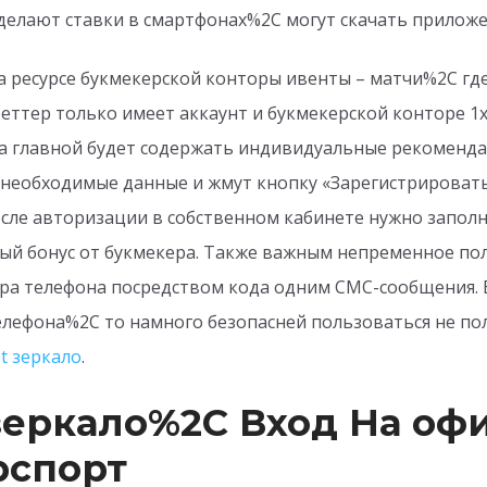
елают ставки в смартфонах%2C могут скачать приложен
а ресурсе букмекерской конторы ивенты – матчи%2C гд
 беттер только имеет аккаунт и букмекерской конторе 1
 главной будет содержать индивидуальные рекомендац
необходимые данные и жмут кнопку «Зарегистрировать
сле авторизации в собственном кабинете нужно заполн
ый бонус от букмекера. Также важным непременное по
ра телефона посредством кода одним СМС-сообщения. 
телефона%2C то намного безопасней пользоваться не п
t зеркало
.
зеркало%2C Вход На о
рспорт