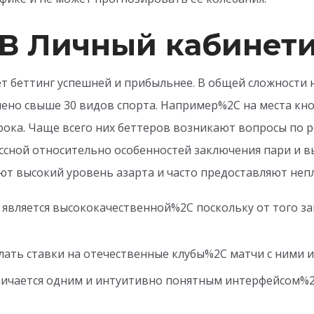
 В Личный кабинети
ет беттинг успешней и прибыльнее. В общей сложности
ено свыше 30 видов спорта. Например%2C на места кно
грока. Чаще всего них беттеров возникают вопросы по
сной относительно особенностей заключения пари и вы
ют высокий уровень азарта и часто предоставляют неп
является высококачественной%2C поскольку от того за
лать ставки на отечественные клубы%2C матчи с ними и
личается одним и интуитивно понятным интерфейсом%2