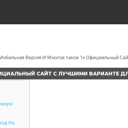
Мобильная Версия И Многое такое 1х Официальный Сай
ИЦИАЛЬНЫЙ САЙТ С ЛУЧШИМИ ВАРИАНТЕ Д
емную
ход На