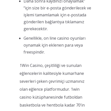
Daha sonra kaydınızı onaylamak”
“için size bir e-posta gönderilecek ve
işlemi tamamlamak için e-postada
gönderilen bağlantıya tıklamanız
gerekecektir.
Genellikle, on line casino oyunları
oynamak için eklenen para veya
freespindir.
1Win Casino, çeşitliliği ve sunulan
eğlencelerin kalitesiyle kumarhane
severleri çeken çevrimiçi uzmanınız
olan eğlence platformudur. 1win
casino kütüphanesinde futboldan
basketbola ve hentbola kadar 70’in