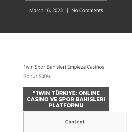
March 16, 2023
No Comments
1win Spor Bahisleri Empieza Casinos
Bonus 500%
“1WIN TÜRKIYE: ONLINE
CASINO VE SPOR BAHISLERI
PLATFORMU
Content