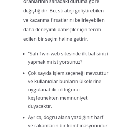
oranlarının sahadaki duruma göre
değiştiğidir. Bu, strateji geliştirebilen
ve kazanma fırsatlarını belirleyebilen
daha deneyimli bahisçiler için tercih
edilen bir seçim haline getirir.
“Sah 1win web sitesinde ilk bahsinizi
yapmak mı istiyorsunuz?
Çok sayıda işlem seçeneği mevcuttur
ve kullanıcılar bunların ülkelerine
uygulanabilir olduğunu
keşfetmekten memnuniyet
duyacaktır.
Ayrıca, doğru alana yazdığınız harf
ve rakamların bir kombinasyonudur.