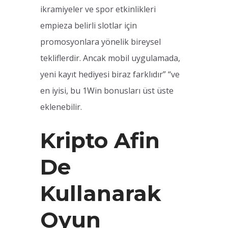
ikramiyeler ve spor etkinlikleri
empieza belirli slotlar için
promosyonlara yönelik bireysel
tekliflerdir. Ancak mobil uygulamada,
yeni kayıt hediyesi biraz farklıdır” “ve
en iyisi, bu 1Win bonusları üst üste
eklenebilir.
Kripto Afin
De
Kullanarak
Oyun