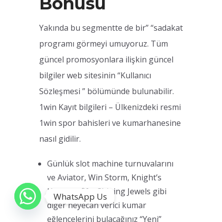
Bonusu
Yakında bu segmentte de bir” “sadakat
programı görmeyi umuyoruz. Tüm
güncel promosyonlara ilişkin güncel
bilgiler web sitesinin “Kullanıcı
Sözleşmesi ” bölümünde bulunabilir.
1win Kayıt bilgileri – Ülkenizdeki resmi
1win spor bahisleri ve kumarhanesine
nasıl gidilir.
Günlük slot machine turnuvalarını
ve Aviator, Win Storm, Knight’s
Heart ve fifty Shining Jewels gibi
WhatsApp Us
diğer heyecan verici kumar
eğlencelerini bulacağınız “Yeni”