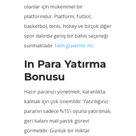
olanlar için mükemmel bir
platformdur. Platform, futbol,
basketbol, tenis, hokey ve birçok diğer
spor dalında geniş bir bahis seçeneği
sunmaktadır
1win güvenilir mi
.
In Para Yatırma
Bonusu
Hazır paranızı yönetmek, karanlıkta
kalmak için çok önemlidir. Yatırdığınız
paranın sadece %15’i oyuna yatırılmalı,
geri kalanı mali yastık görevi
görmelidir. Günlük bir miktar