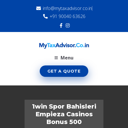
info@mytaxadvisor.co.in
+91 90040 63626
Menu
GET A QUOTE
1win Spor Bahisleri
Empieza Casinos
Bonus 500