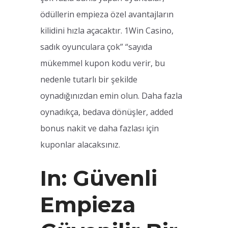
ödüllerin empieza özel avantajların
kilidini hızla açacaktır. 1Win Casino,
sadık oyunculara çok” “sayıda
mükemmel kupon kodu verir, bu
nedenle tutarlı bir şekilde
oynadığınızdan emin olun. Daha fazla
oynadıkça, bedava dönüşler, added
bonus nakit ve daha fazlası için
kuponlar alacaksınız.
In: Güvenli
Empieza