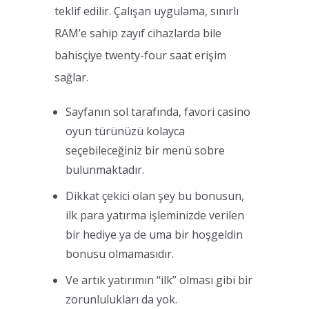
teklif edilir. Çalışan uygulama, sınırlı
RAM’e sahip zayıf cihazlarda bile
bahisçiye twenty-four saat erişim
sağlar.
Sayfanın sol tarafında, favori casino
oyun türünüzü kolayca
seçebileceğiniz bir menü sobre
bulunmaktadır.
Dikkat çekici olan şey bu bonusun,
ilk para yatırma işleminizde verilen
bir hediye ya de uma bir hoşgeldin
bonusu olmamasıdır.
Ve artık yatırımın “ilk” olması gibi bir
zorunlulukları da yok.