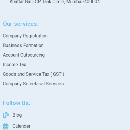
Khattar Galli CP Tank Circle, Mumbai-400004.
Our services
Company Registration
Business Formation
Account Outsourcing
Income Tax
Goods and Service Tax ( GST )
Company Secretarial Services
Follow Us
Blog
Calender