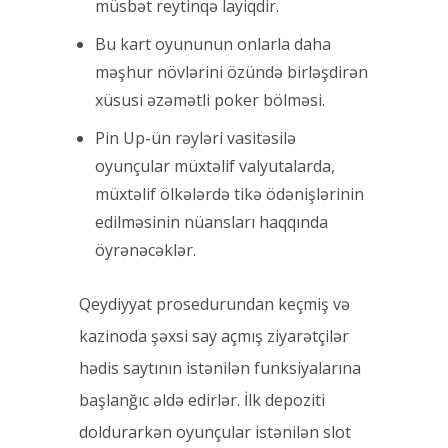
müsbət reytinqə layiqdir.
Bu kart oyununun onlarla daha
məşhur növlərini özündə birləşdirən
xüsusi əzəmətli poker bölməsi.
Pin Up-ün rəyləri vasitəsilə
oyunçular müxtəlif valyutalarda,
müxtəlif ölkələrdə tikə ödənişlərinin
edilməsinin nüansları haqqında
öyrənəcəklər.
Qeydiyyat prosedurundan keçmiş və
kazinoda şəxsi say açmış ziyarətçilər
hədis saytının istənilən funksiyalarına
başlanğıc əldə edirlər. İlk depoziti
doldurarkən oyunçular istənilən slot