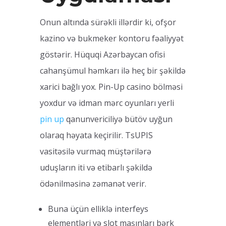
Onun altında sürəkli illərdir ki, ofşor
kazino və bukmeker kontoru fəaliyyət
göstərir. Hüquqi Azərbaycan ofisi
cahanşümul həmkarı ilə heç bir şəkildə
xarici bağlı yox. Pin-Up casino bölməsi
yoxdur və idman mərc oyunları yerli
pin up
qanunvericiliyə bütöv uyğun
olaraq həyata keçirilir. TsUPIS
vasitəsilə vurmaq müştərilərə
uduşların iti və etibarlı şəkildə
ödənilməsinə zəmanət verir.
Buna üçün elliklə interfeys
elementləri və slot maşınları bərk