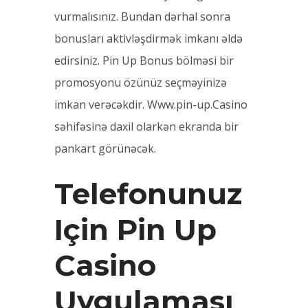
vurmalısınız. Bundan dərhal sonra
bonusları aktivləşdirmək imkanı əldə
edirsiniz. Pin Up Bonus bölməsi bir
promosyonu özünüz seçməyinizə
imkan verəcəkdir. Www.pin-up.Casino
səhifəsinə daxil olarkən ekranda bir
pankart görünəcək.
Telefonunuz
Için Pin Up
Casino
Uygulaması