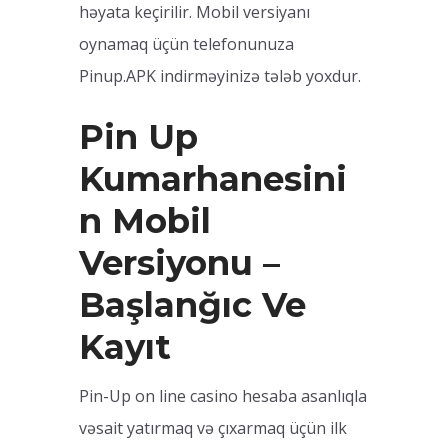
həyata keçirilir. Mobil versiyanı
oynamaq üçün telefonunuza
Pinup.APK indirməyinizə tələb yoxdur.
Pin Up
Kumarhanesini
n Mobil
Versiyonu –
Başlanğıc Ve
Kayıt
Pin-Up on line casino hesaba asanlıqla
vəsait yatırmaq və çıxarmaq üçün ilk