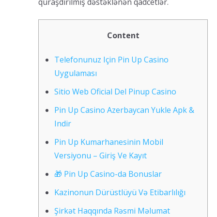
quraşdırılmış dəstəklənən qadcetlər.
Content
Telefonunuz Için Pin Up Casino
Uygulaması
Sitio Web Oficial Del Pinup Casino
Pin Up Casino Azerbaycan Yukle Apk &
Indir
Pin Up Kumarhanesinin Mobil
Versiyonu – Giriş Ve Kayıt
🎁 Pin Up Casino-da Bonuslar
Kazinonun Dürüstlüyü Və Etibarlılığı
Şirkət Haqqında Rəsmi Məlumat