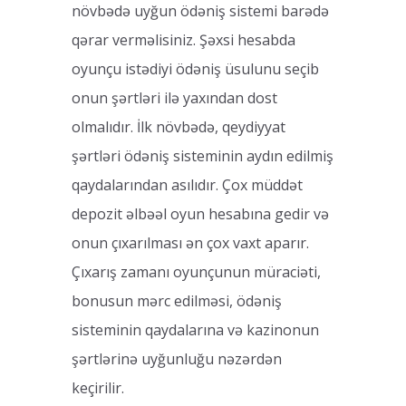
növbədə uyğun ödəniş sistemi barədə
qərar verməlisiniz. Şəxsi hesabda
oyunçu istədiyi ödəniş üsulunu seçib
onun şərtləri ilə yaxından dost
olmalıdır. İlk növbədə, qeydiyyat
şərtləri ödəniş sisteminin aydın edilmiş
qaydalarından asılıdır. Çox müddət
depozit əlbəəl oyun hesabına gedir və
onun çıxarılması ən çox vaxt aparır.
Çıxarış zamanı oyunçunun müraciəti,
bonusun mərc edilməsi, ödəniş
sisteminin qaydalarına və kazinonun
şərtlərinə uyğunluğu nəzərdən
keçirilir.