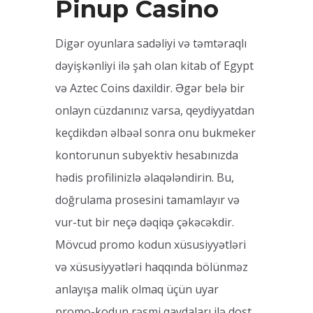
Pinup Casino
Digər oyunlara sadəliyi və təmtəraqlı
dəyişkənliyi ilə şah olan kitab of Egypt
və Aztec Coins daxildir. Əgər belə bir
onlayn cüzdanınız varsa, qeydiyyatdan
keçdikdən əlbəəl sonra onu bukmeker
kontorunun subyektiv hesabınızda
hədis profilinizlə əlaqələndirin. Bu,
doğrulama prosesini tamamlayır və
vur-tut bir neçə dəqiqə çəkəcəkdir.
Mövcud promo kodun xüsusiyyətləri
və xüsusiyyətləri haqqında bölünməz
anlayışa malik olmaq üçün uyar
promo-kodun rəsmi qaydaları ilə dost