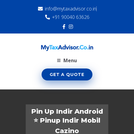
info@mytaxadvisor.co.in
+91 90040 63626
Menu
GET A QUOTE
Pin Up Indir Android
⭐️ Pinup Indir Mobil
Cazino