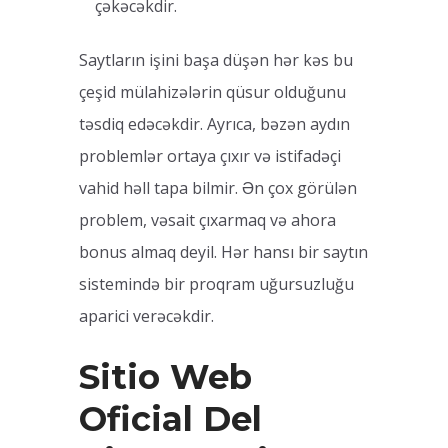
çəkəcəkdir.
Saytların işini başa düşən hər kəs bu
çeşid mülahizələrin qüsur olduğunu
təsdiq edəcəkdir. Ayrıca, bəzən aydın
problemlər ortaya çıxır və istifadəçi
vahid həll tapa bilmir. Ən çox görülən
problem, vəsait çıxarmaq və ahora
bonus almaq deyil. Hər hansı bir saytın
sistemində bir proqram uğursuzluğu
aparici verəcəkdir.
Sitio Web
Oficial Del