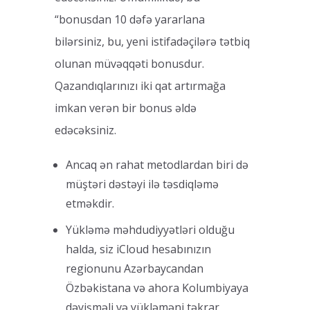
“bonusdan 10 dəfə yararlana
bilərsiniz, bu, yeni istifadəçilərə tətbiq
olunan müvəqqəti bonusdur.
Qazandıqlarınızı iki qat artırmağa
imkan verən bir bonus əldə
edəcəksiniz.
Ancaq ən rahat metodlardan biri də
müştəri dəstəyi ilə təsdiqləmə
etməkdir.
Yükləmə məhdudiyyətləri olduğu
halda, siz iCloud hesabınızın
regionunu Azərbaycandan
Özbəkistana və ahora Kolumbiyaya
dəyişməli və yükləməni təkrar