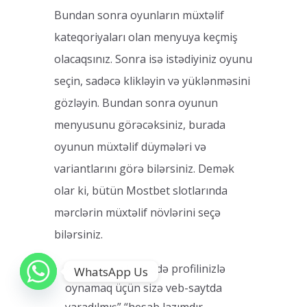
Bundan sonra oyunların müxtəlif
kateqoriyaları olan menyuya keçmiş
olacaqsınız. Sonra isə istədiyiniz oyunu
seçin, sadəcə klikləyin və yüklənməsini
gözləyin. Bundan sonra oyunun
menyusunu görəcəksiniz, burada
oyunun müxtəlif düymələri və
variantlarını görə bilərsiniz. Demək
olar ki, bütün Mostbet slotlarında
mərclərin müxtəlif növlərini seçə
bilərsiniz.
Xeyr, ancaq tətbiqdə profilinizlə
WhatsApp Us
oynamaq üçün sizə veb-saytda
yaradılmış” “hesab lazımdır.