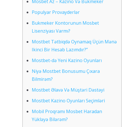
Mosbet Az – Kazino Və Bukmeker
Populyar Provayderlər
Bukmeker Kontorunun Mosbet
Lisenziyası Varmı?
Mostbet Tətbiqdə Oynamaq Üçün Mənə
Ikinci Bir Hesab Lazımdır?”
Mostbet-də Yeni Kazino Oyunları
Niyə Mostbet Bonusumu Çıxara
Bilmirəm?
Mostbet Əlavə Və Müştəri Dəstəyi
Mostbet Kazino Oyunları Seçimləri
Mobil Proqramı Mosbet Haradan
Yükləyə Bilərəm?