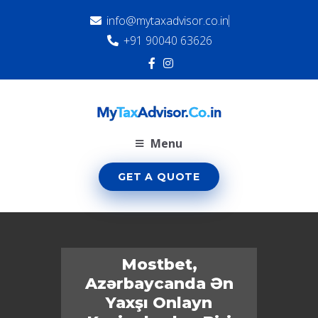
info@mytaxadvisor.co.in
+91 90040 63626
Menu
GET A QUOTE
Mostbet,
Azərbaycanda Ən
Yaxşı Onlayn