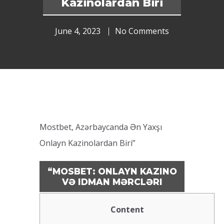
Kazinolardan Biri
June 4, 2023
No Comments
Mostbet, Azərbaycanda Ən Yaxşı
Onlayn Kazinolardan Biri”
“MOSBET: ONLAYN KAZINO
VƏ IDMAN MƏRCLƏRI
Content