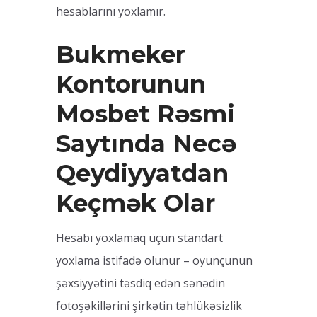
hesablarını yoxlamır.
Bukmeker
Kontorunun
Mosbet Rəsmi
Saytında Necə
Qeydiyyatdan
Keçmək Olar
Hesabı yoxlamaq üçün standart
yoxlama istifadə olunur – oyunçunun
şəxsiyyətini təsdiq edən sənədin
fotoşəkillərini şirkətin təhlükəsizlik