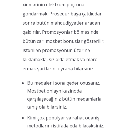
xidmətinin elektrum poçtuna
göndərmək. Prosedur başa çatdıqdan
sonra bütün məhdudiyyətlər aradan
qaldırılır. Promosyonlar bölməsində
bütün cari mosbet bonuslar göstərilir.
İstənilən promosyonun üzərinə
klikləməklə, siz əldə etmək və mərc
etmək şərtlərini öyrənə bilərsiniz.
Bu məqaləni sona qədər oxusanız,
Mostbet onlayn kazinoda
qarşılaşacağınız bütün məqamlarla
tanış ola bilərsiniz.
Kimi çox populyar və rahat ödəniş
metodlarını istifadə edə biləcəksiniz.