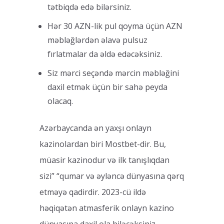
tətbiqdə edə bilərsiniz.
Hər 30 AZN-lik pul qoyma üçün AZN
məbləğlərdən əlavə pulsuz
fırlatmalar da əldə edəcəksiniz.
Siz mərci seçəndə mərcin məbləğini
daxil etmək üçün bir sahə peyda
olacaq.
Azərbaycanda ən yaxşı onlayn
kazinolardan biri Mostbet-dir. Bu,
müasir kazinodur və ilk tanışlıqdan
sizi” “qumar və əyləncə dünyasına qərq
etməyə qadirdir. 2023-cü ildə
həqiqətən atmasferik onlayn kazino
dünyasına daxil ola biləcəksiniz.