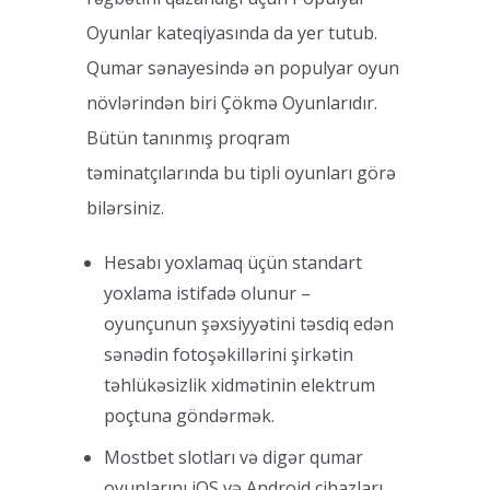
Oyunlar kateqiyasında da yer tutub.
Qumar sənayesində ən populyar oyun
növlərindən biri Çökmə Oyunlarıdır.
Bütün tanınmış proqram
təminatçılarında bu tipli oyunları görə
bilərsiniz.
Hesabı yoxlamaq üçün standart
yoxlama istifadə olunur –
oyunçunun şəxsiyyətini təsdiq edən
sənədin fotoşəkillərini şirkətin
təhlükəsizlik xidmətinin elektrum
poçtuna göndərmək.
Mostbet slotları və digər qumar
oyunlarını iOS və Android cihazları