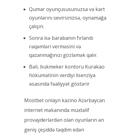
Qumar oyunçususunuzsa və kart
oyunlarını sevirsinizsə, oynamağa
çalışın.
Sonra isə barabanın fırlanıb
rəqəmləri verməsini və
qazanmağınızı gözləmək qalır.
Bəli, bukmeker kontoru Kurakao
hökumətinin verdiyi lisenziya
əsasında fəaliyyət göstərir
Mostbet onlayn kazino Azərbaycan
internet məkanında müxtəlif
provayderlərdən olan oyunların ən
geniş çeşiddə təqdim edən