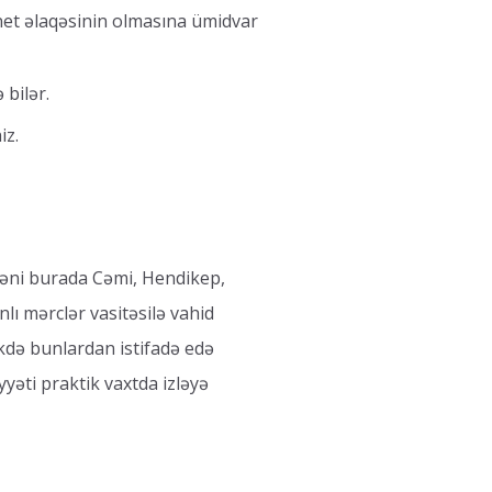
rnet əlaqəsinin olmasına ümidvar
 bilər.
iz.
 Yəni burada Cəmi, Hendikep,
lı mərclər vasitəsilə vahid
kdə bunlardan istifadə edə
yyəti praktik vaxtda izləyə