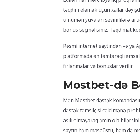
təqdim eləmək üçün xallar dəyişdi
ümumən yuvaları sevimlilərə artı
bonus seçməlisiniz. Təqdimat ko
Rəsmi internet saytından və ya A
platformada ən təmtəraqlı əmsall
fırlanmalar və bonuslar verilir
Mostbet-də B
Mən Mostbet dəstək komandasını
dəstək təmsilçisi cəld mənə prob
asılı olmayaraq əmin ola bilərsin
saytın həm masaüstü, həm də mobi