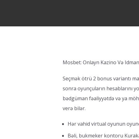
Mosbet: Onlayn Kazino Və Idman
Seçmək ötrü 2 bonus variantı ma
sonra oyunçuların hesablarını y
bədgüman fəaliyyətdə və ya möhk
verə bilər.
Hər vahid virtual oyunun oyunçul
Bəli, bukmeker kontoru Kurakao