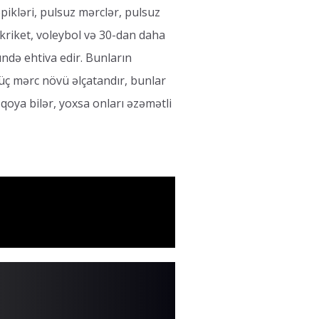
pikləri, pulsuz mərclər, pulsuz
 kriket, voleybol və 30-dan daha
ndə ehtiva edir. Bunların
üç mərc növü əlçatandır, bunlar
qoya bilər, yoxsa onları əzəmətli