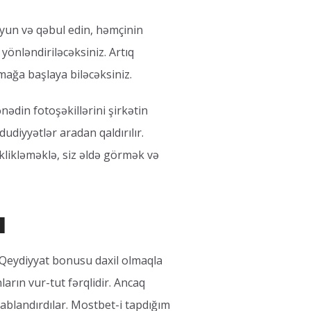
uyun və qəbul edin, həmçinin
yönləndiriləcəksiniz. Artıq
mağa başlaya biləcəksiniz.
ədin fotoşəkillərini şirkətin
iyyətlər aradan qaldırılır.
likləməklə, siz əldə görmək və
ı
 Qeydiyyat bonusu daxil olmaqla
arın vur-tut fərqlidir. Ancaq
vablandırdılar. Mostbet-i tapdığım