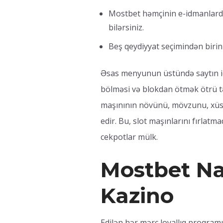
Mostbet həmçinin e-idmanlarda
bilərsiniz.
Beş qeydiyyat seçimindən birini
Əsas menyunun üstündə saytın ida
bölməsi və blokdan ötmək ötrü tə
maşınının növünü, mövzunu, xüsus
edir. Bu, slot maşınlarını fırlatm
cekpotlar mülk.
Mostbet Na
Kazino
Edilən hər mərc loyallıq proqram