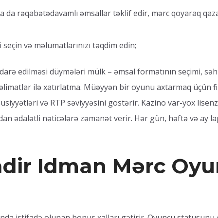
 da rəqabətədavamlı əmsallar təklif edir, mərc qoyaraq qaz
 seçin və məlumatlarınızı təqdim edin;
rə edilməsi düymələri mülk – əmsal formatının seçimi, səhif
limatlar ilə xatırlatma. Müəyyən bir oyunu axtarmaq üçün fi
iyyətləri və RTP səviyyəsini göstərir. Kazino var-yox lisenz
adan ədalətli nəticələrə zəmanət verir. Hər gün, həftə və ay l
dir Idman Mərc Oyun
ında istifadə olunan bonus xalları gətirir. Oyunçu statusunu