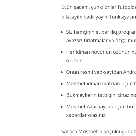
üçün şadam, çünki onlar futbolda 
biləcəyim bədii yayım funksiyası
Siz həmçinin etibarlılıq proqr
əvəzsiz fırlatmalar və özgə mük
Hər idman növünün özünün xüsus
olunur.
Onun rəsmi veb-saytdan Android
Mostbet idman matçları üçün ba
Bukmeykerin tətbiqini cihazım
Mostbet Azərbaycan üçün bu ic
xəbərdar olasınız.
Sadəcə Mostbet-ə qoşulduğunuz ü