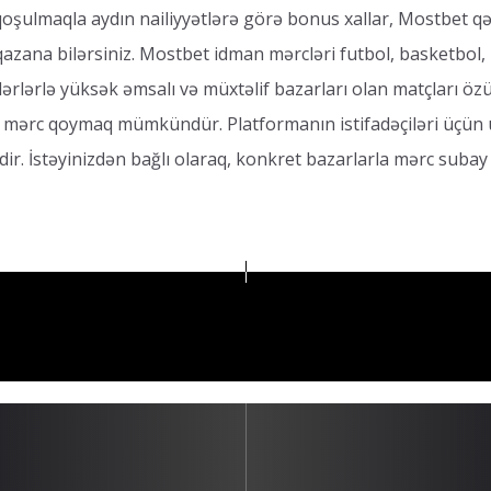
qoşulmaqla aydın nailiyyətlərə görə bonus xallar, Mostbet qə
qazana bilərsiniz. Mostbet idman mərcləri futbol, basketbol,
rlərlə yüksək əmsalı və müxtəlif bazarları olan matçları özü
ə mərc qoymaq mümkündür. Platformanın istifadəçiləri üçün 
ir. İstəyinizdən bağlı olaraq, konkret bazarlarla mərc subay 