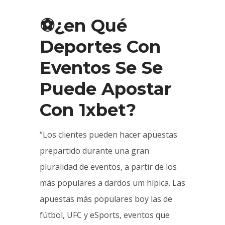
⚽¿en Qué
Deportes Con
Eventos Se Se
Puede Apostar
Con 1xbet?
“Los clientes pueden hacer apuestas
prepartido durante una gran
pluralidad de eventos, a partir de los
más populares a dardos um hípica. Las
apuestas más populares boy las de
fútbol, UFC y eSports, eventos que