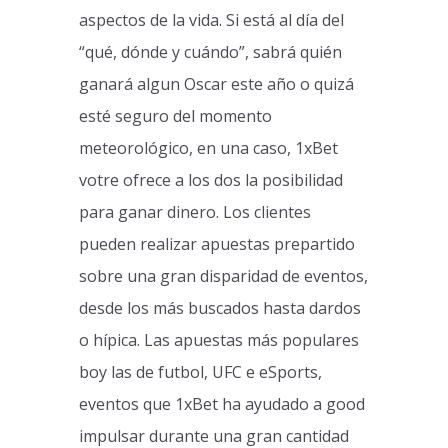
aspectos de la vida. Si está al día del
“qué, dónde y cuándo”, sabrá quién
ganará algun Oscar este año o quizá
esté seguro del momento
meteorológico, en una caso, 1xBet
votre ofrece a los dos la posibilidad
para ganar dinero. Los clientes
pueden realizar apuestas prepartido
sobre una gran disparidad de eventos,
desde los más buscados hasta dardos
o hípica. Las apuestas más populares
boy las de futbol, UFC e eSports,
eventos que 1xBet ha ayudado a good
impulsar durante una gran cantidad