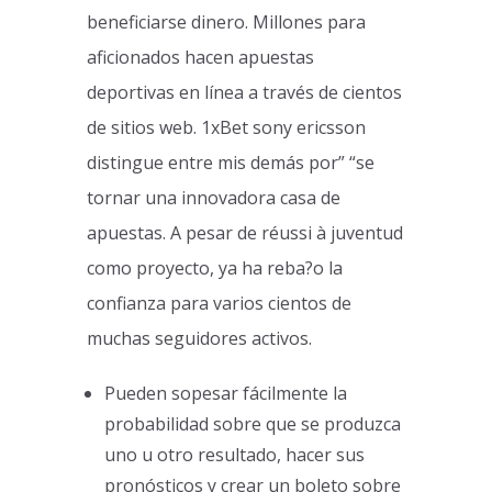
beneficiarse dinero. Millones para
aficionados hacen apuestas
deportivas en línea a través de cientos
de sitios web. 1xBet sony ericsson
distingue entre mis demás por” “se
tornar una innovadora casa de
apuestas. A pesar de réussi à juventud
como proyecto, ya ha reba?o la
confianza para varios cientos de
muchas seguidores activos.
Pueden sopesar fácilmente la
probabilidad sobre que se produzca
uno u otro resultado, hacer sus
pronósticos y crear un boleto sobre