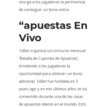
otorga a los jugadores la pertinencia
de conseguir un bono extra.
“apuestas En
Vivo
1xBet organiza un concurso mensual
‘Batalla de Cupones de Apuestas’,
brindando a los jugadores la
oportunidad para obtener un bono
adicional. 1xBet fue fundada en 3
years ago y en mis últimos años ze ha
convertido durante una de las casas
de apuestas líderes en el mundo. Esto