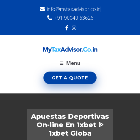
info@mytaxadvisor.co.in
+91 90040 63626
Menu
GET A QUOTE
Apuestas Deportivas
On-line En 1xbet ᐉ
1xbet Globa