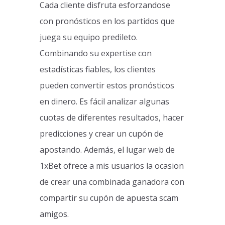
Cada cliente disfruta esforzandose
con pronósticos en los partidos que
juega su equipo predileto.
Combinando su expertise con
estadísticas fiables, los clientes
pueden convertir estos pronósticos
en dinero. Es fácil analizar algunas
cuotas de diferentes resultados, hacer
predicciones y crear un cupón de
apostando. Además, el lugar web de
1xBet ofrece a mis usuarios la ocasion
de crear una combinada ganadora con
compartir su cupón de apuesta scam
amigos.