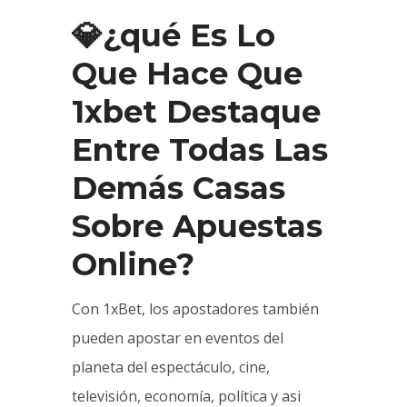
💎¿qué Es Lo
Que Hace Que
1xbet Destaque
Entre Todas Las
Demás Casas
Sobre Apuestas
Online?
Con 1xBet, los apostadores también
pueden apostar en eventos del
planeta del espectáculo, cine,
televisión, economía, política y asi