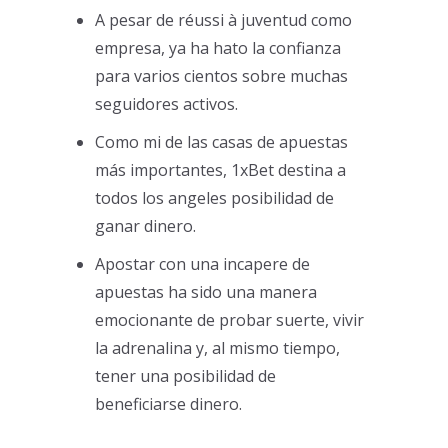
A pesar de réussi à juventud como
empresa, ya ha hato la confianza
para varios cientos sobre muchas
seguidores activos.
Como mi de las casas de apuestas
más importantes, 1xBet destina a
todos los angeles posibilidad de
ganar dinero.
Apostar con una incapere de
apuestas ha sido una manera
emocionante de probar suerte, vivir
la adrenalina y, al mismo tiempo,
tener una posibilidad de
beneficiarse dinero.