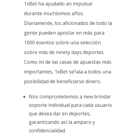
1xBet ha ayudado an impulsar
durante muchisimos años.
Diariamente, los aficionados de todo la
gente pueden apostar en más para
1000 eventos sobre una selección
sobre más de ninety days deportes.
Como mi de las casas de apuestas más
importantes, 1xBet se?ala a todos una
posibilidad de beneficiarse dinero.
Nos comprometemos a new brindar
soporte individual para cada usuario
que desea dar en deportes,
garantizando así la amparo y
confidencialidad.