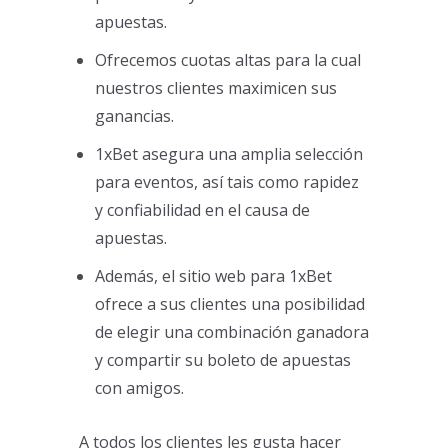
apuestas.
Ofrecemos cuotas altas para la cual
nuestros clientes maximicen sus
ganancias.
1xBet asegura una amplia selección
para eventos, así tais como rapidez
y confiabilidad en el causa de
apuestas.
Además, el sitio web para 1xBet
ofrece a sus clientes una posibilidad
de elegir una combinación ganadora
y compartir su boleto de apuestas
con amigos.
A todos los clientes les gusta hacer