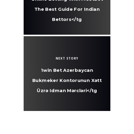
The Best Guide For Indian
Bettors</tg
NEXT STORY
1win Bet Azerbaycan
Bukmeker Kontorunun Xətt
Üzrə Idman Mərcləri</tg