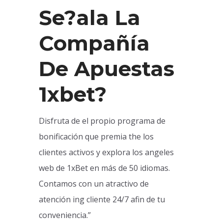
Se?ala La
Compañía
De Apuestas
1xbet?
Disfruta de el propio programa de
bonificación que premia the los
clientes activos y explora los angeles
web de 1xBet en más de 50 idiomas.
Contamos con un atractivo de
atención ing cliente 24/7 afin de tu
conveniencia.”